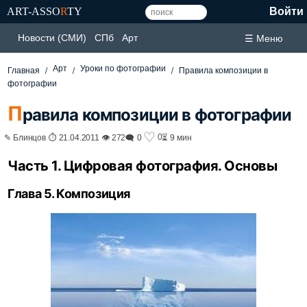
ART-ASSO
R
TY
Войти
Новости (СМИ)
СПб
Арт
☰ Меню
Арт
Уроки по фотографии
Главная
Правила композиции в
фотографии
П
равила композиции в фотографии
♡
0
✎ Блинцов ⏱ 21.04.2011 👁 272
🗨 0
⏳ 9 мин
Часть 1. Цифровая фотография. Основы
Глава 5. Композиция