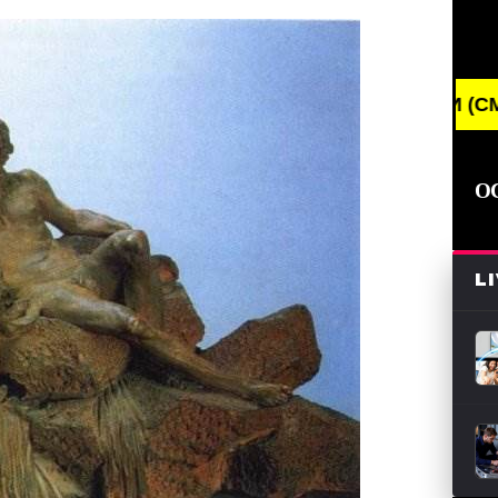
EAKING NEWS /// НОВОСТИ (СМИ) /// СВЕЖИЕ НОВО
О
L