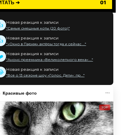
ИТАТЬ ➔
01
Новая реакция к записи
👍
"Самые смешные коты (20 фото)"
Новая реакция к записи
👍
"«Окно в Париж» актёры тогда и сейчас ..."
Новая реакция к записи
❤️
"Анонс преемника «Великолепного века»:..."
Новая реакция к записи
😂
"Все о 13 сезоне шоу «Голос. Дети»: пр..."
Красивые фото
TOP