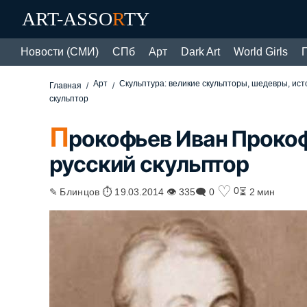
ART-ASSO
R
TY
Новости (СМИ)
СПб
Арт
Dark Art
World Girls
Арт
Скульптура: великие скульпторы, шедевры, ис
Главная
скульптор
П
рокофьев Иван Проко
русский скульптор
♡
0
✎ Блинцов ⏱ 19.03.2014 👁 335
🗨 0
⏳ 2 мин