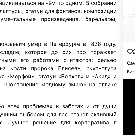
ацикливаться на чём-то одном. В собрании
льптуры, статуи для фонтанов, композиции
ументальные произведения, барельефы,
кофьевич умер в Петербурге в 1828 году.
следие, которое до сих пор поражает
тными его работами считаются: рельеф
Сам
на кости пророка Елисея», скульптура
Ком
уя «Морфей», статуи «Волхов» и «Акид» и
ф «Поклонение медному змию» на аттике
обо всех проблемах и заботах и от души
Лучшим выбором для вас станет
активный
. Лучшее решение для корпоратива в