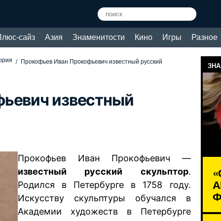
Плюс-сайз
Азия
Знаменитости
Кино
Игры
Разное
тория
Прокофьев Иван Прокофьевич известный русский
ЗНА
фьевич известный
Прокофьев Иван Прокофьевич —
«
известный русский скульптор
.
А
Родился в Петербурге в 1758 году.
Ф
Искусству скульптуры обучался в
Академии художеств в Петербурге