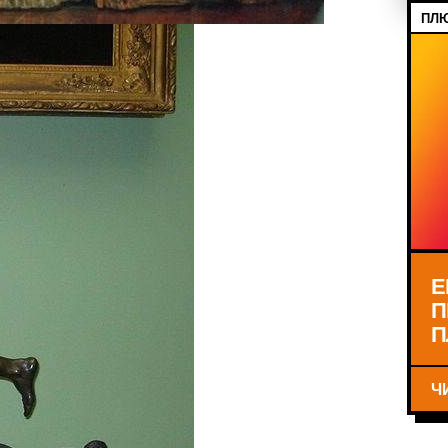
ПЛЮ
Е
П
П
Ч