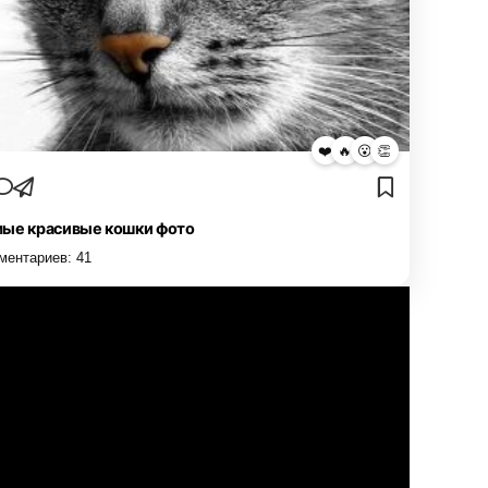
❤️
🔥
😮
👏
ые красивые кошки фото
ментариев:
41