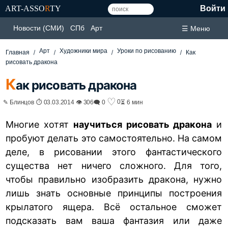
ART-ASSO
R
TY
Войти
Новости (СМИ)
СПб
Арт
☰ Меню
Арт
Художники мира
Уроки по рисованию
Главная
Как
рисовать дракона
К
ак рисовать дракона
♡
0
✎ Блинцов ⏱ 03.03.2014 👁 306
🗨 0
⏳ 6 мин
Многие хотят
научиться рисовать дракона
и
пробуют делать это самостоятельно. На самом
деле, в рисовании этого фантастического
существа нет ничего сложного. Для того,
чтобы правильно изобразить дракона, нужно
лишь знать основные принципы построения
крылатого ящера. Всё остальное сможет
подсказать вам ваша фантазия или даже