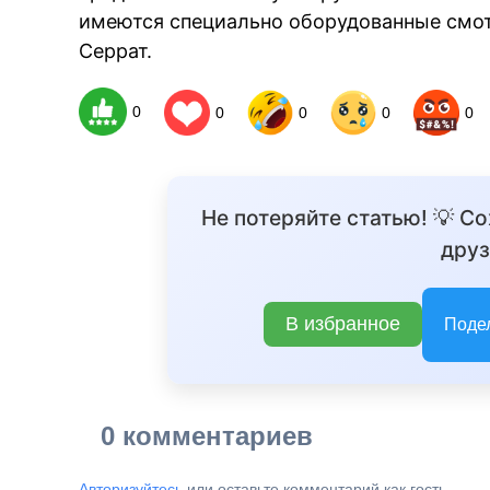
имеются специально оборудованные смот
Серрат.
0
0
0
0
0
Не потеряйте статью! 💡 С
друз
В избранное
Поде
0 комментариев
Авторизуйтесь
или оставьте комментарий как гость