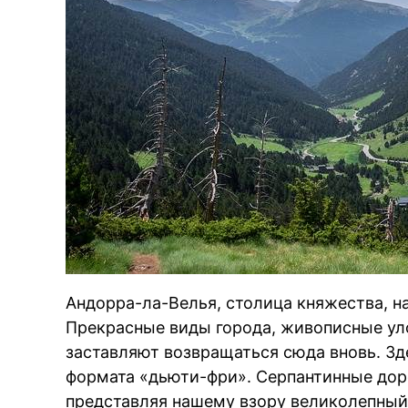
Андорра-ла-Велья, столица княжества, н
Прекрасные виды города, живописные ул
заставляют возвращаться сюда вновь. Зд
формата «дьюти-фри». Серпантинные доро
представляя нашему взору великолепный