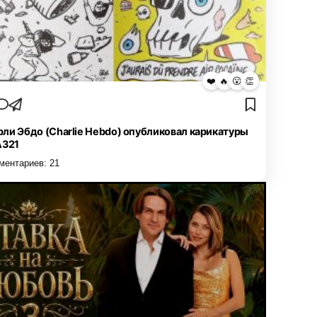
❤️
🔥
😮
👏
ли Эбдо (Charlie Hebdo) опубликовал карикатуры
А321
ментариев:
21