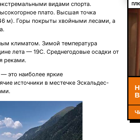
экстремальными видами спорта.
ПЛЮ
высокогорное плато. Высшая точка
46 м). Горы покрыты хвойными лесами, а
а.
ным климатом. Зимой температура
дине лета — 19С. Среднегодовые осадки от
я реками.
 — это наиболее яркие
ячие источники в местечке Эскальдес-
Н
ами.
В
Ч