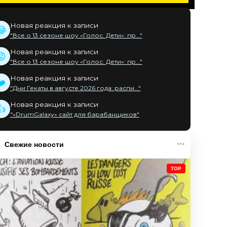
Новая реакция к записи
😂
"Все о 13 сезоне шоу «Голос. Дети»: пр..."
Новая реакция к записи
😡
"Все о 13 сезоне шоу «Голос. Дети»: пр..."
Новая реакция к записи
❤️
"Дни Гекаты в августе 2026 года: распи..."
Новая реакция к записи
👍
"«DrumGalaxy» сайт для барабанщиков"
Свежие новости
TOP