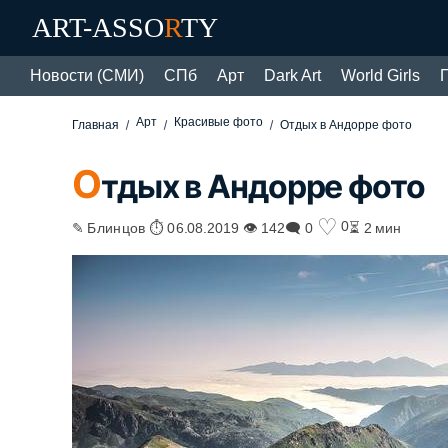
ART-ASSO
R
TY
Новости (СМИ)
СПб
Арт
Dark Art
World Girls
Арт
Красивые фото
Главная
Отдых в Андорре фото
О
тдых в Андорре фото
♡
0
✎ Блинцов ⏱ 06.08.2019 👁 142
🗨 0
⏳ 2 мин