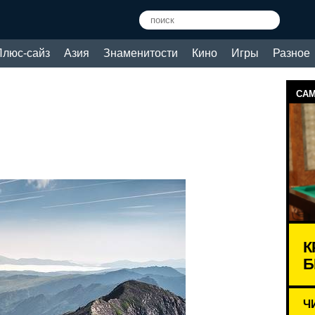
Плюс-сайз
Азия
Знаменитости
Кино
Игры
Разное
САМ
К
Б
Ч