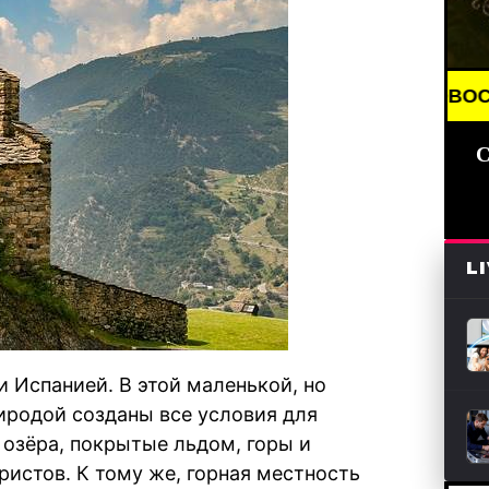
BREAKING NEWS /// НОВОСТИ (СМИ) /// СВ
С
L
 Испанией. В этой маленькой, но
риродой созданы все условия для
 озёра, покрытые льдом, горы и
истов. К тому же, горная местность