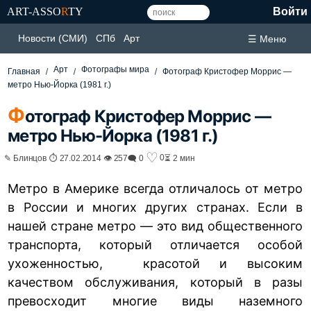
ART-ASSO
R
TY
Войти
Новости (СМИ)
СПб
Арт
☰ Меню
Арт
Фотографы мира
Главная
Фотограф Кристофер Моррис —
метро Нью-Йорка (1981 г.)
Ф
отограф Кристофер Моррис —
метро Нью-Йорка (1981 г.)
♡
0
✎ Блинцов ⏱ 27.02.2014 👁 257
🗨 0
⏳ 2 мин
Метро в Америке всегда отличалось от метро
в России и многих других странах. Если в
нашей стране метро — это вид общественного
транспорта, который отличается особой
ухоженностью, красотой и высоким
качеством обслуживания, который в разы
превосходит многие виды наземного