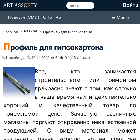
ART-ASSO
R
TY
Войти
Новости (СМИ)
СПб
Арт
☰ Меню
Разное
Главная
Профиль для гипсокартона
П
рофиль для гипсокартона
♡
0
✎ Непейвода ⏱ 30.11.2013 👁 64
🗨 0
⏳ 1 мин
Все, кто занимается
строительством или ремонтом
прекрасно знают о том, как сложно
в наше время найти действительно
хороший и качественный товар по
приемлемой цене. Зачастую различные
магазины торгуют откровенно некачественной
продукцией. С виду материал может
выглядеть очень хорошо, но на практике