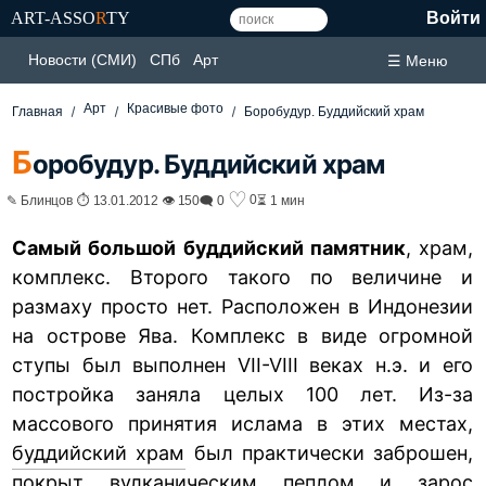
ART-ASSO
R
TY
Войти
Новости (СМИ)
СПб
Арт
☰ Меню
Арт
Красивые фото
Главная
Боробудур. Буддийский храм
Б
оробудур. Буддийский храм
♡
0
✎ Блинцов ⏱ 13.01.2012 👁 150
🗨 0
⏳ 1 мин
Самый большой буддийский памятник
, храм,
комплекс. Второго такого по величине и
размаху просто нет. Расположен в Индонезии
на острове Ява. Комплекс в виде огромной
ступы был выполнен VII-VIII веках н.э. и его
постройка заняла целых 100 лет. Из-за
массового принятия ислама в этих местах,
буддийский храм
был практически заброшен,
покрыт вулканическим пеплом и зарос