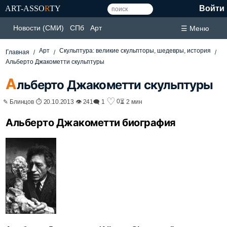
ART-ASSO
R
TY
Войти
Новости (СМИ)
СПб
Арт
☰ Меню
Арт
Скульптура: великие скульпторы, шедевры, история
Главная
Альберто Джакометти скульптуры
А
льберто Джакометти скульптуры
♡
0
✎ Блинцов ⏱ 20.10.2013 👁 241
🗨 1
⏳ 2 мин
Альберто Джакометти биография