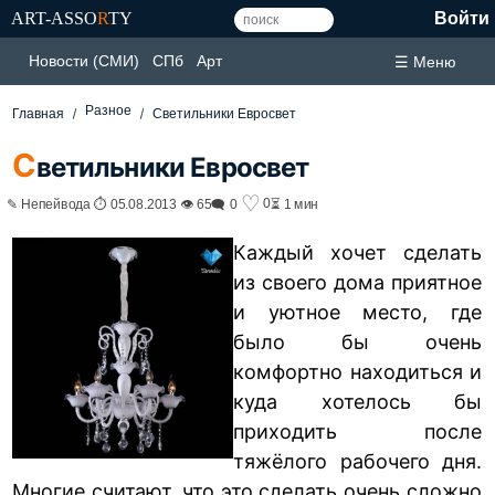
ART-ASSO
R
TY
Войти
Новости (СМИ)
СПб
Арт
☰ Меню
Разное
Главная
Светильники Евросвет
С
ветильники Евросвет
♡
0
✎ Непейвода ⏱ 05.08.2013 👁 65
🗨 0
⏳ 1 мин
Каждый хочет сделать
из своего дома приятное
и уютное место, где
было бы очень
комфортно находиться и
куда хотелось бы
приходить после
тяжёлого рабочего дня.
Многие считают, что это сделать очень сложно