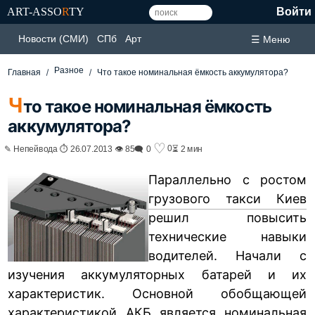
ART-ASSO
R
TY
Войти
Новости (СМИ)
СПб
Арт
☰ Меню
Разное
Главная
Что такое номинальная ёмкость аккумулятора?
Ч
то такое номинальная ёмкость
аккумулятора?
♡
0
✎ Непейвода ⏱ 26.07.2013 👁 85
🗨 0
⏳ 2 мин
Параллельно с ростом
грузового такси Киев
решил повысить
технические навыки
водителей. Начали с
изучения аккумуляторных батарей и их
характеристик. Основной обобщающей
характеристикой АКБ является номинальная