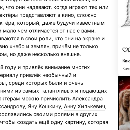
, что они надевают, когда играют тех или
 актёры представляют в кино, сложно
актёра, который, даже будучи известным
 мало чем отличается от нас с вами.
ваются в свои роли, что они на экране и
вно «небо и земля», причём не только
ом, но даже несколько внешне.
Как
8 году и привлёк внимание многих
Ком
сериалу привлёк необычный и
ры, среди которых были и очень
одними из самых талантливых и подающих
 актёрам можно причислить Александра
ксандрову, Яну Кошкину,
Анну Хилькевич
,
прославились своими ролями в других
чтобы создать ещё одну картину, которая