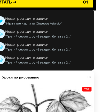
ИТАТЬ ➔
01
Новая реакция к записи
❤️
"Мрачные картины Giuseppe Velardo"
Новая реакция к записи
👍
"Третий сезон шоу «Звезды»: битва за 2..."
Новая реакция к записи
😡
"Третий сезон шоу «Звезды»: битва за 2..."
Новая реакция к записи
😡
"Третий сезон шоу «Звезды»: битва за 2..."
Уроки по рисованию
TOP