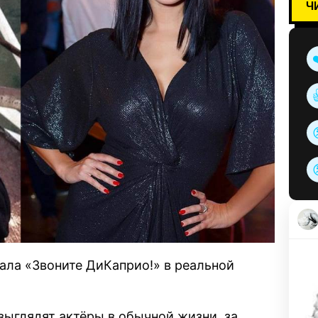
Ч
ала «Звоните ДиКаприо!» в реальной
выглядят актёры в обычной жизни, за