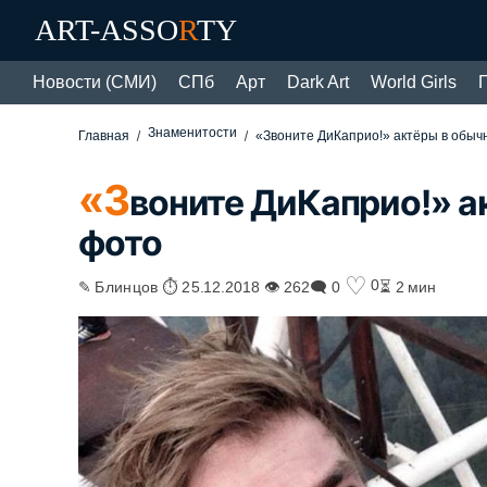
ART-ASSO
R
TY
Новости (СМИ)
СПб
Арт
Dark Art
World Girls
Знаменитости
Главная
«Звоните ДиКаприо!» актёры в обыч
«З
воните ДиКаприо!» а
фото
♡
0
✎ Блинцов ⏱ 25.12.2018 👁 262
🗨 0
⏳ 2 мин