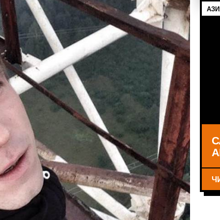
АЗИ
С
А
Ч