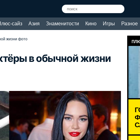
Плюс-сайз
Азия
Знаменитости
Кино
Игры
Разное
ной жизни фото
ПЛЮ
ктёры в обычной жизни
Г
Ф
С