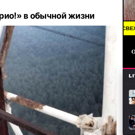
рио!» в обычной жизни
 /// НОВОСТИ (СМИ) /// СВЕЖИЕ НОВОСТИ /// BR
L