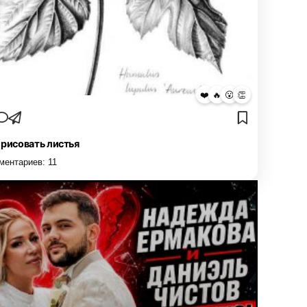
❤️
🔥
😮
👏
 рисовать листья
ментариев:
11