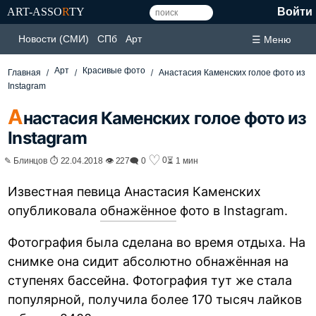
ART-ASSO
R
TY
Войти
Новости (СМИ)
СПб
Арт
☰ Меню
Арт
Красивые фото
Главная
Анастасия Каменских голое фото из
Instagram
А
настасия Каменских голое фото из
Instagram
♡
0
✎ Блинцов ⏱ 22.04.2018 👁 227
🗨 0
⏳ 1 мин
Известная певица Анастасия Каменских
опубликовала
обнажённое
фото в Instagram.
Фотография была сделана во время отдыха. На
снимке она сидит абсолютно обнажённая на
ступенях бассейна. Фотография тут же стала
популярной, получила более 170 тысяч лайков