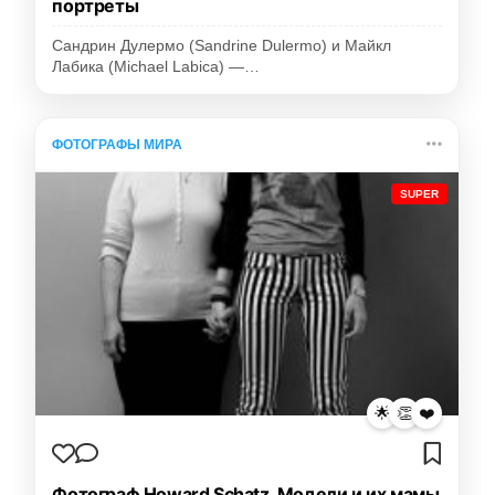
портреты
Сандрин Дулермо (Sandrine Dulermo) и Майкл
Лабика (Michael Labica) —…
ФОТОГРАФЫ МИРА
SUPER
🌟
👏
❤️
Фотограф Howard Schatz. Модели и их мамы