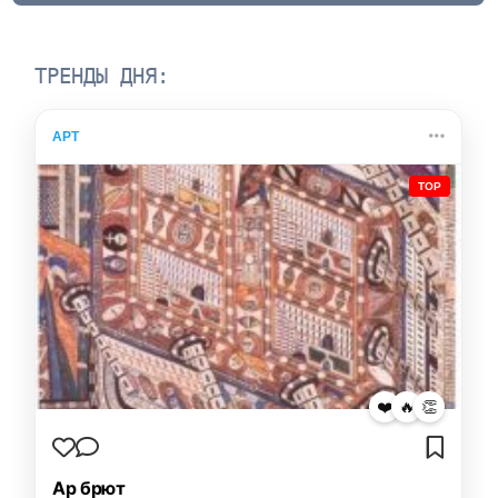
ТРЕНДЫ ДНЯ:
АРТ
TOP
❤️
🔥
👏
Ар брют