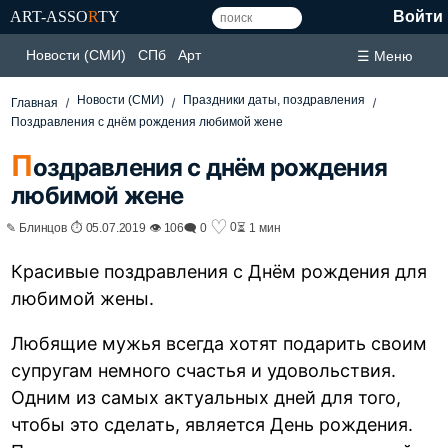
ART-ASSO
R
TY
Войти
Новости (СМИ)
СПб
Арт
☰ Меню
Новости (СМИ)
Праздники даты, поздравления
Главная
Поздравления с днём рождения любимой жене
П
оздравления с днём рождения
любимой жене
♡
0
✎ Блинцов ⏱ 05.07.2019 👁 106
🗨 0
⏳ 1 мин
Красивые поздравления с Днём рождения для
любимой жены.
Любящие мужья всегда хотят подарить своим
супругам немного счастья и удовольствия.
Одним из самых актуальных дней для того,
чтобы это сделать, является День рождения.