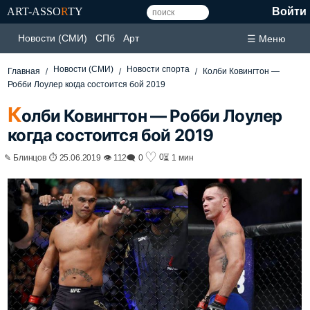
ART-ASSO
R
TY
Войти
Новости (СМИ)
СПб
Арт
☰ Меню
Новости (СМИ)
Новости спорта
Главная
Колби Ковингтон —
Робби Лоулер когда состоится бой 2019
К
олби Ковингтон — Робби Лоулер
когда состоится бой 2019
♡
0
✎ Блинцов ⏱ 25.06.2019 👁 112
🗨 0
⏳ 1 мин