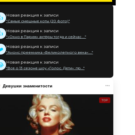
Новая реакция к записи
👍
"Самые смешные коты (20 фото)"
Новая реакция к записи
👍
"«Окно в Париж» актёры тогда и сейчас ..."
Новая реакция к записи
❤️
"Анонс преемника «Великолепного века»:..."
Новая реакция к записи
😂
"Все о 13 сезоне шоу «Голос. Дети»: пр..."
Девушки знаменитости
TOP