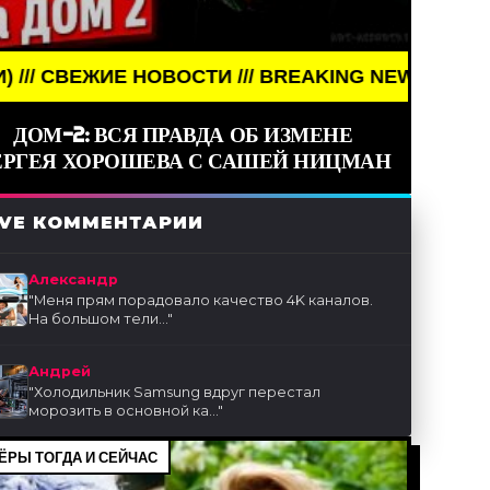
ОВОСТИ /// BREAKING NEWS /// НОВОСТИ (СМИ) //
ДОМ-2: ВСЯ ПРАВДА ОБ ИЗМЕНЕ
ЕРГЕЯ ХОРОШЕВА С САШЕЙ НИЦМАН
IVE КОММЕНТАРИИ
Александр
"
Меня прям порадовало качество 4K каналов.
На большом тели...
"
Андрей
"
Холодильник Samsung вдруг перестал
морозить в основной ка...
"
ЁРЫ ТОГДА И СЕЙЧАС