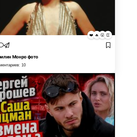
❤️
🔥
😮
👏
илин Монро фото
ментариев:
10