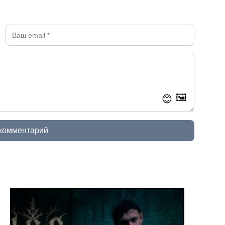
🖼️
😊
 комментарий