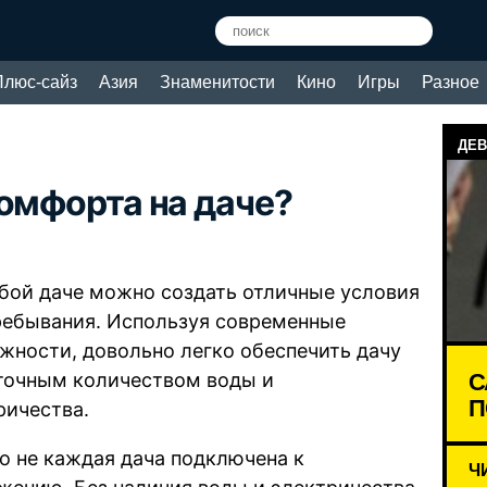
Плюс-сайз
Азия
Знаменитости
Кино
Игры
Разное
ДЕВ
комфорта на даче?
бой даче можно создать отличные условия
ребывания. Используя современные
жности, довольно легко обеспечить дачу
С
точным количеством воды и
П
ричества.
о не каждая дача подключена к
Ч