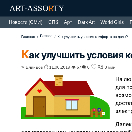
ART-ASSO
R
TY
Новости (СМИ)
СПб
Арт
Dark Art
World Girls
Разное
Главная
Как улучшить условия комфорта на даче?
К
ак улучшить условия 
♡
0
✎ Блинцов ⏱ 11.06.2019 👁 67
🗨 0
⏳ 3 мин
На лю
для п
возмо
доста
элект
Далек