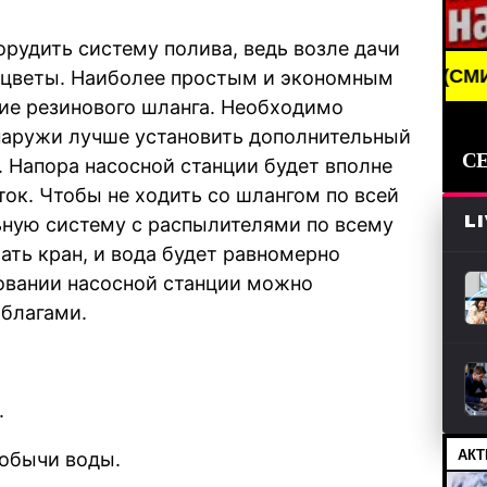
рудить систему полива, ведь возле дачи
BREAKING NEWS /// НОВОСТИ (СМИ) /// СВЕЖИЕ Н
 цветы. Наиболее простым и экономным
ие резинового шланга. Необходимо
наружи лучше установить дополнительный
С
. Напора насосной станции будет вполне
ток. Чтобы не ходить со шлангом по всей
L
ьную систему с распылителями по всему
ать кран, и вода будет равномерно
овании насосной станции можно
благами.
.
АКТ
добычи воды.