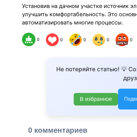
Установив на дачном участке источник э
улучшить комфортабельность. Это основ
автоматизировать многие процессы.
0
0
0
0
0
Не потеряйте статью! 💡 С
друз
В избранное
Поде
0 комментариев