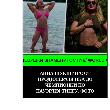
 ЗНАМЕНИТОСТИ /// WORLD GIRLS /// ДЕВУШКИ З
WORLD GIRLS ///
АННА ШУКШИНА: ОТ
ПРОДЮСЕРА ВГИКА ДО
ЧЕМПИОНКИ ПО
ПАУЭРЛИФТИНГУ, ФОТО