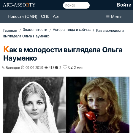
ART-ASSO
R
TY
Войти
Новости (СМИ)
СПб
Арт
☰ Меню
Знаменитости
Актёры тогда и сейчас
Главная
Как в молодости
выглядела Ольга Науменко
К
ак в молодости выглядела Ольга
Науменко
♡
0
✎ Блинцов ⏱ 09.06.2019 👁 413
🗨 2
⏳ 2 мин