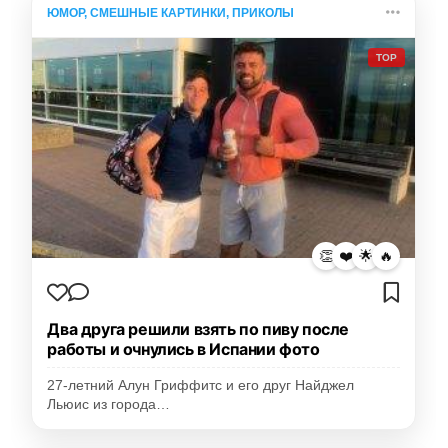
ЮМОР, СМЕШНЫЕ КАРТИНКИ, ПРИКОЛЫ
TOP
👏
❤️
🌟
🔥
Два друга решили взять по пиву после
работы и очнулись в Испании фото
27-летний Алун Гриффитс и его друг Найджел
Льюис из города…