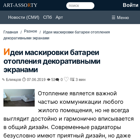
ART-ASSO
R
TY
Войти
Новости (СМИ)
СПб
Арт
☰ Меню
Разное
Главная
Идеи маскировки батареи отопления
декоративными экранами
И
деи маскировки батареи
отопления декоративными
экранами
♡
0
✎ Блинцов ⏱ 07.06.2019 👁 53
🗨 0
⏳ 3 мин
Отопление является важной
частью коммуникации любого
жилого помещения, но не всегда
выглядит достойно и гармонично вписывается
в общий дизайн. Современные радиаторы
безусловно имеют приятный дизайн, но даже