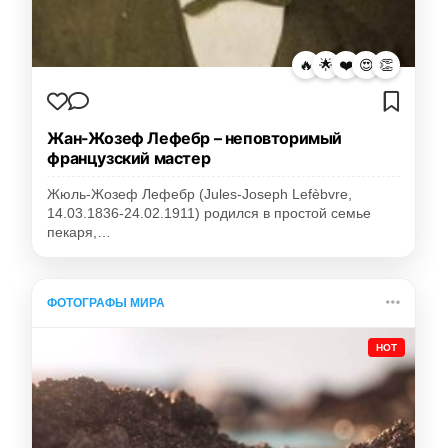
🔥
🌟
❤️
😍
👏
Жан-Жозеф Лефебр – неповторимый
французский мастер
Жюль-Жозеф Лефебр (Jules-Joseph Lefèbvre,
14.03.1836-24.02.1911) родился в простой семье
пекаря,…
ФОТОГРАФЫ МИРА
HOT