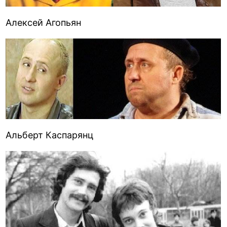
Алексей Агопьян
Альберт Каспарянц