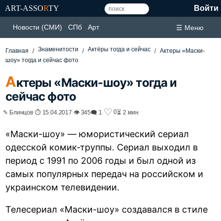
ART-ASSO
R
TY
Войти
Новости (СМИ)
СПб
Арт
☰ Меню
Знаменитости
Актёры тогда и сейчас
Главная
Актеры «Маски-
шоу» тогда и сейчас фото
А
ктеры «Маски-шоу» тогда и
сейчас фото
♡
0
✎ Блинцов ⏱ 15.04.2017 👁 345
🗨 1
⏳ 2 мин
«Маски-шоу» — юмористический сериал
одесской комик-труппы. Сериал выходил в
период с 1991 по 2006 годы и был одной из
самых популярных передач на российском и
украинском телевидении.
Телесериал «Маски-шоу» создавался в стиле