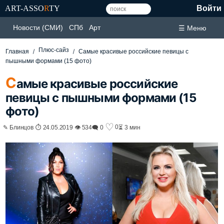
ART-ASSO
R
TY
Войти
Новости (СМИ)
СПб
Арт
☰ Меню
Плюс-сайз
Главная
Самые красивые российские певицы с
пышными формами (15 фото)
С
амые красивые российские
певицы с пышными формами (15
фото)
♡
0
✎ Блинцов ⏱ 24.05.2019 👁 534
🗨 0
⏳ 3 мин