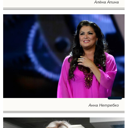
Алёна Апина
Анна Нетребко