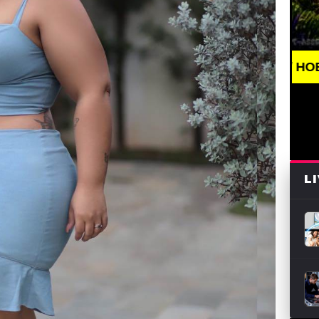
BREAKING NEWS /// НОВОСТИ (СМИ) /// СВЕЖИЕ 
L