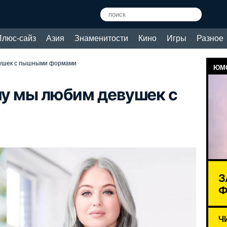
Плюс-сайз
Азия
Знаменитости
Кино
Игры
Разное
евушек с пышными формами
ЮМО
му мы любим девушек с
З
Ф
Ч