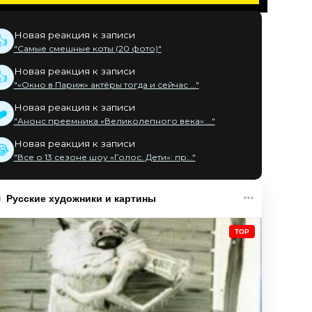
Новая реакция к записи
👍
"Самые смешные коты (20 фото)"
Новая реакция к записи
👍
"«Окно в Париж» актёры тогда и сейчас ..."
Новая реакция к записи
❤️
"Анонс преемника «Великолепного века»:..."
Новая реакция к записи
😂
"Все о 13 сезоне шоу «Голос. Дети»: пр..."
Русские художники и картины
TOP