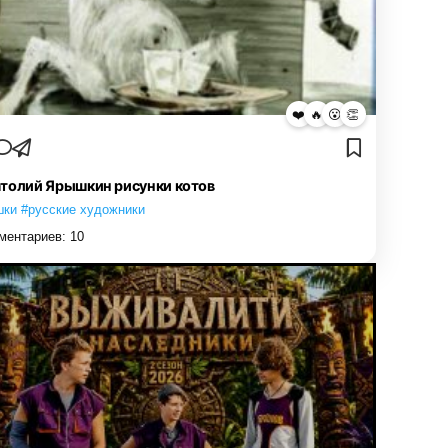
❤️
🔥
😮
👏
толий Ярышкин рисунки котов
шки #русские художники
ментариев:
10