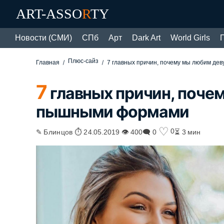
ART-ASSO
R
TY
Новости (СМИ)
СПб
Арт
Dark Art
World Girls
Плюс-сайз
Главная
7 главных причин, почему мы любим д
7
главных причин, поче
пышными формами
♡
0
✎ Блинцов ⏱ 24.05.2019 👁 400
🗨 0
⏳ 3 мин