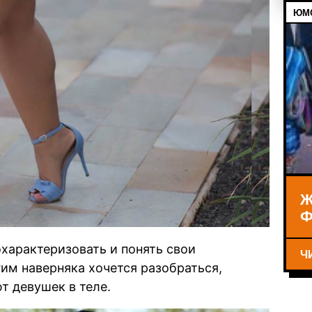
ЮМО
Ж
Ф
охарактеризовать и понять свои
Ч
гим наверняка хочется разобраться,
 девушек в теле.