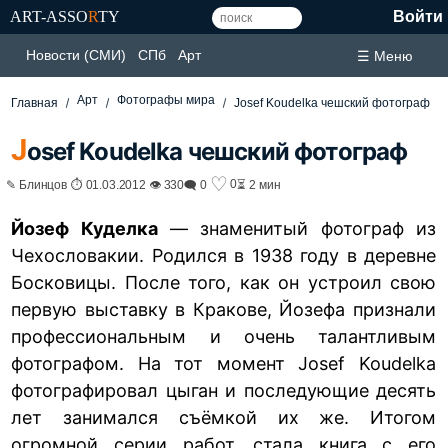
ART-ASSO
R
TY
Войти
Новости (СМИ)
СПб
Арт
☰ Меню
Арт
Фотографы мира
Главная
Josef Koudelka чешский фотограф
J
osef Koudelka чешский фотограф
♡
0
✎ Блинцов ⏱ 01.03.2012 👁 330
🗨 0
⏳ 2 мин
Йозеф Куделка
— знаменитый фотограф из
Чехословакии. Родился в 1938 году в деревне
Босковицы. После того, как он устроил свою
первую выставку в Кракове, Йозефа признали
профессиональным и очень талантливым
фотографом. На тот момент Josef Koudelka
фотографировал цыган и последующие десять
лет занимался съёмкой их же. Итогом
огромной серии работ, стала книга с его