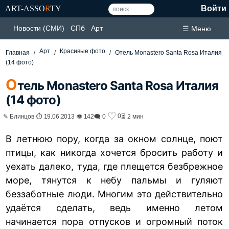
ART-ASSO
R
TY
Войти
Новости (СМИ)
СПб
Арт
☰ Меню
Арт
Красивые фото
Главная
Отель Monastero Santa Rosa Италия
(14 фото)
О
тель Monastero Santa Rosa Италия
(14 фото)
♡
0
✎ Блинцов ⏱ 19.06.2013 👁 142
🗨 0
⏳ 2 мин
В летнюю пору, когда за окном солнце, поют
птицы, как никогда хочется бросить работу и
уехать далеко, туда, где плещется безбрежное
море, тянутся к небу пальмы и гуляют
беззаботные люди. Многим это действительно
удаётся сделать, ведь именно летом
начинается пора отпусков и огромный поток