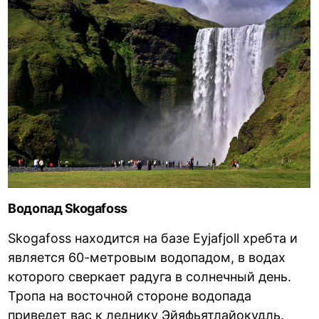
Водопад Skogafoss
Skogafoss находится на базе Eyjafjoll хребта и
является 60-метровым водопадом, в водах
которого сверкает радуга в солнечный день.
Тропа на восточной стороне водопада
приведет вас к леднику Эйяфьятлайокудль.