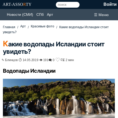
ART-ASSO
R
TY
Войти
Новости (СМИ)
СПб
Арт
☰ Меню
Арт
Красивые фото
Главная
Какие водопады Исландии стоит
увидеть?
К
акие водопады Исландии стоит
увидеть?
♡
0
✎ Блинцов ⏱ 14.05.2019 👁 191
🗨 0
⏳ 2 мин
Водопады Исландии