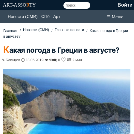
ART-ASSO
R
TY
Войти
Новости (СМИ)
СПб
Арт
☰ Меню
Новости (СМИ)
Главные новости
Главная
Какая погода в Греции
в августе?
К
акая погода в Греции в августе?
♡
0
✎ Блинцов ⏱ 13.05.2019 👁 99
🗨 0
⏳ 2 мин