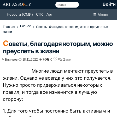
ART-ASSO
R
TY
Войти
Новости (СМИ)
СПб
Арт
☰ Меню
Разное
Главная
Советы, благодаря которым, можно преуспеть в
жизни
С
оветы, благодаря которым, можно
преуспеть в жизни
♡
0
✎ Блинцов ⏱ 18.11.2022 👁 76
🗨 0
⏳ 2 мин
Многие люди мечтают преуспеть в
жизни. Однако не всегда у них это получается.
Нужно просто придерживаться некоторых
правил, и тогда все изменится в лучшую
сторону:
1. Для того чтобы постоянно быть активным и