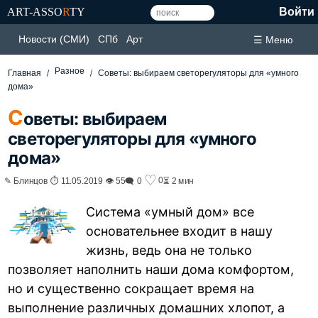
ART-ASSO
R
TY
Войти
Новости (СМИ)
СПб
Арт
☰ Меню
Разное
Главная
Советы: выбираем светорегуляторы для «умного
дома»
С
оветы: выбираем
светорегуляторы для «умного
дома»
♡
0
✎ Блинцов ⏱ 11.05.2019 👁 55
🗨 0
⏳ 2 мин
Система «умный дом» все
основательнее входит в нашу
жизнь, ведь она не только
позволяет наполнить наши дома комфортом,
но и существенно сокращает время на
выполнение различных домашних хлопот, а