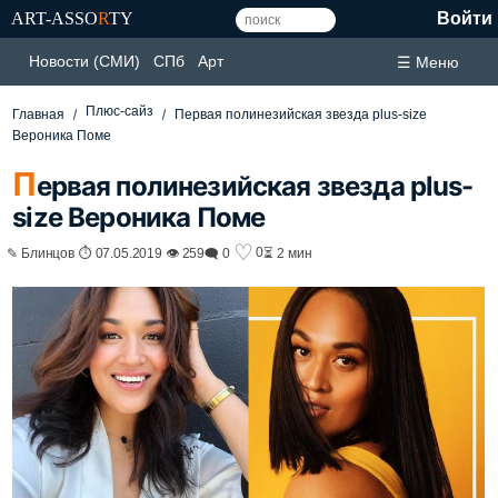
ART-ASSO
R
TY
Войти
Новости (СМИ)
СПб
Арт
☰ Меню
Плюс-сайз
Главная
Первая полинезийская звезда plus-size
Вероника Поме
П
ервая полинезийская звезда plus-
size Вероника Поме
♡
0
✎ Блинцов ⏱ 07.05.2019 👁 259
🗨 0
⏳ 2 мин