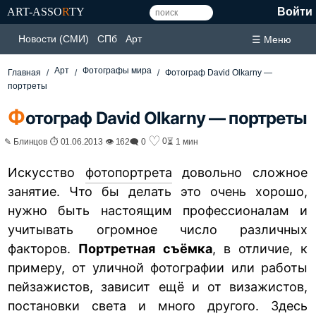
ART-ASSO
R
TY
Войти
Новости (СМИ)
СПб
Арт
☰ Меню
Арт
Фотографы мира
Главная
Фотограф David Olkarny —
портреты
Ф
отограф David Olkarny — портреты
♡
0
✎ Блинцов ⏱ 01.06.2013 👁 162
🗨 0
⏳ 1 мин
Искусство
фотопортрета
довольно сложное
занятие. Что бы делать это очень хорошо,
нужно быть настоящим профессионалам и
учитывать огромное число различных
факторов.
Портретная съёмка
, в отличие, к
примеру, от уличной фотографии или работы
пейзажистов, зависит ещё и от визажистов,
постановки света и много другого. Здесь