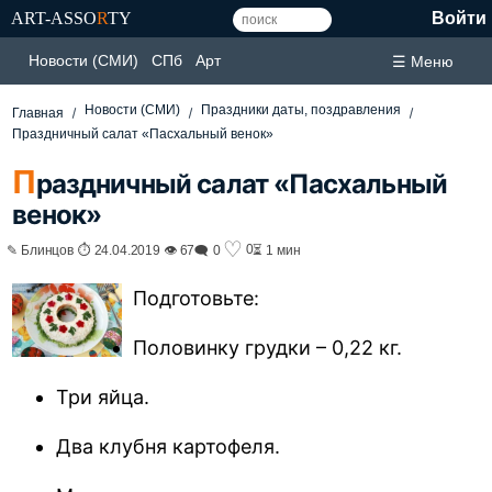
ART-ASSO
R
TY
Войти
Новости (СМИ)
СПб
Арт
☰ Меню
Новости (СМИ)
Праздники даты, поздравления
Главная
Праздничный салат «Пасхальный венок»
П
раздничный салат «Пасхальный
венок»
♡
0
✎ Блинцов ⏱ 24.04.2019 👁 67
🗨 0
⏳ 1 мин
Подготовьте:
Половинку грудки – 0,22 кг.
Три яйца.
Два клубня картофеля.