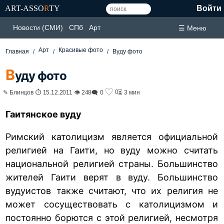
ART-ASSO
R
TY
Войти
Новости (СМИ)
СПб
Арт
☰ Меню
Арт
Красивые фото
Главная
Вуду фото
В
уду фото
♡
0
✎ Блинцов ⏱ 15.12.2011 👁 248
🗨 0
⏳ 3 мин
Гаитянское вуду
Римский католицизм является официальной
религией на Гаити, но вуду можно считать
национальной религией страны. Большинство
жителей Гаити верят в вуду. Большинство
вудуистов также считают, что их религия не
может сосуществовать с католицизмом и
постоянно борются с этой религией, несмотря