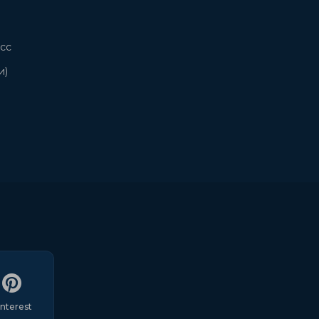
сс
и)
interest