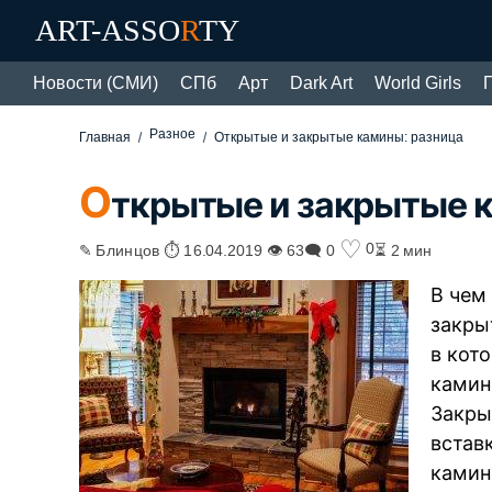
ART-ASSO
R
TY
Новости (СМИ)
СПб
Арт
Dark Art
World Girls
Разное
Главная
Открытые и закрытые камины: разница
О
ткрытые и закрытые 
♡
0
✎ Блинцов ⏱ 16.04.2019 👁 63
🗨 0
⏳ 2 мин
В чем
закры
в кот
камин
Закры
встав
камин