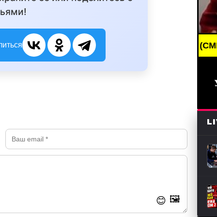
ьями!
литься
BREAKING NEWS /// НОВОСТИ (СМИ) /// СВЕЖ
L
🖼️
😊