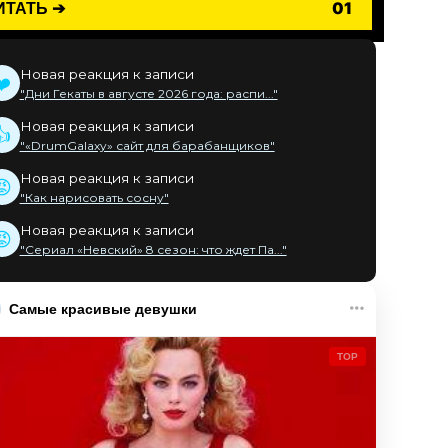
ИТАТЬ ➔
01
Новая реакция к записи
❤️
"Дни Гекаты в августе 2026 года: распи..."
Новая реакция к записи
👍
"«DrumGalaxy» сайт для барабанщиков"
Новая реакция к записи
😡
"Как нарисовать сосну"
Новая реакция к записи
😡
"Сериал «Невский» 8 сезон: что ждет Па..."
Самые красивые девушки
TOP