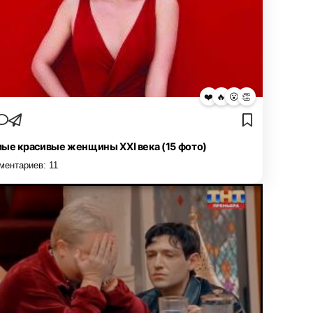
❤️
🔥
😮
👏
ые красивые женщины XXI века (15 фото)
ментариев:
11