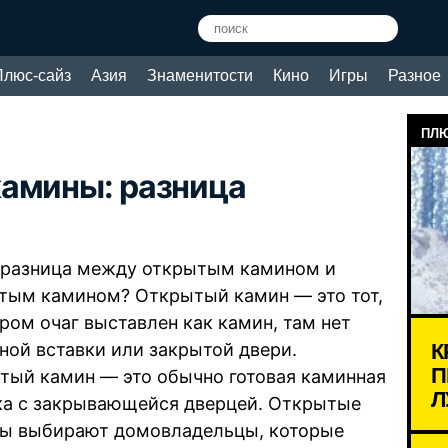
Плюс-сайз
Азия
Знаменитости
Кино
Игры
Разное
ПЛЮ
камины: разница
 разница между открытым камином и
тым камином? Открытый камин — это тот,
ором очаг выставлен как камин, там нет
К
ной вставки или закрытой двери.
П
тый камин — это обычно готовая каминная
Л
ка с закрывающейся дверцей. Открытые
ы выбирают домовладельцы, которые