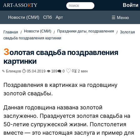
ART-ASSO
R
TY
Войти
Новости (СМИ)
СПб
Арт
☰ Меню
Новости (СМИ)
Праздники даты, поздравления
Главная
Золотая
свадьба поздравления картинки
З
олотая свадьба поздравления
картинки
♡
0
✎ Блинцов ⏱ 05.04.2019 👁 189
🗨 0
⏳ 2 мин
Поздравления в картинках на годовщину
золотой свадьбы.
Данная годовщина названа золотой
заслуженно. Празднуется золотая свадьба на
50-летие супружеской жизни. Полстолетия
вместе — это настоящая заслуга и пример для