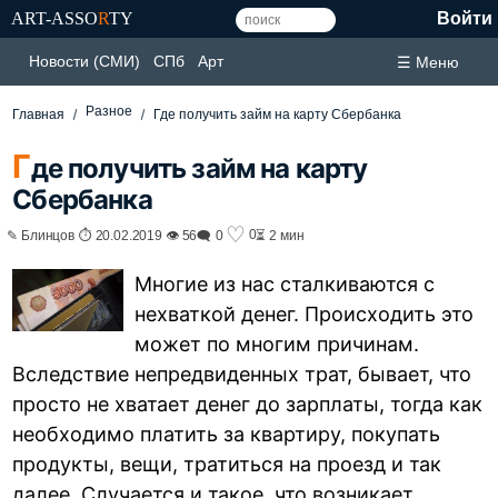
ART-ASSO
R
TY
Войти
Новости (СМИ)
СПб
Арт
☰ Меню
Разное
Главная
Где получить займ на карту Сбербанка
Г
де получить займ на карту
Сбербанка
♡
0
✎ Блинцов ⏱ 20.02.2019 👁 56
🗨 0
⏳ 2 мин
Многие из нас сталкиваются с
нехваткой денег. Происходить это
может по многим причинам.
Вследствие непредвиденных трат, бывает, что
просто не хватает денег до зарплаты, тогда как
необходимо платить за квартиру, покупать
продукты, вещи, тратиться на проезд и так
далее. Случается и такое, что возникает