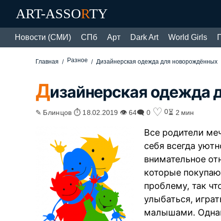
ART-ASSO
R
TY
Новости (СМИ)
СПб
Арт
Dark Art
World Girls
Разное
Главная
Дизайнерская одежда для новорождённых
Д
изайнерская одежда 
♡
0
✎ Блинцов ⏱ 18.02.2019 👁 64
🗨 0
⏳ 2 мин
Все родители меч
себя всегда уютн
внимательное от
которые покупаю
проблему, так чт
улыбаться, игра
малышами. Однако