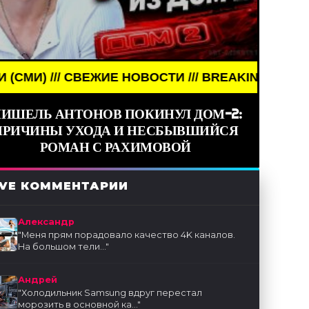
ВЕЖИЕ НОВОСТИ /// BREAKING NEWS /// НОВОСТИ (
ИШЕЛЬ АНТОНОВ ПОКИНУЛ ДОМ-2:
ПРИЧИНЫ УХОДА И НЕСБЫВШИЙСЯ
РОМАН С РАХИМОВОЙ
IVE КОММЕНТАРИИ
Александр
"
Меня прям порадовало качество 4K каналов.
На большом тели...
"
Андрей
"
Холодильник Samsung вдруг перестал
морозить в основной ка...
"