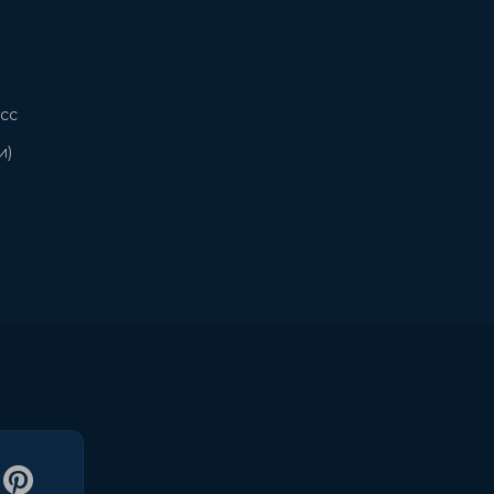
сс
и)