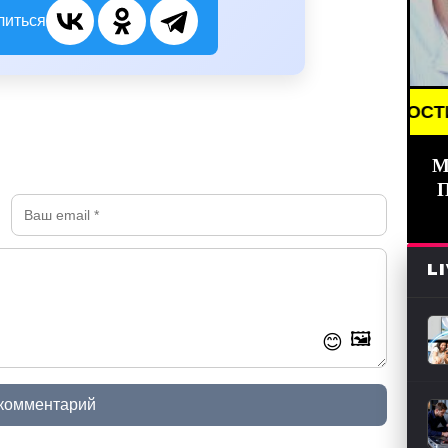
литься
BREAKING NEWS /// НОВОСТИ (СМИ) /// С
М
L
🖼️
😊
 комментарий