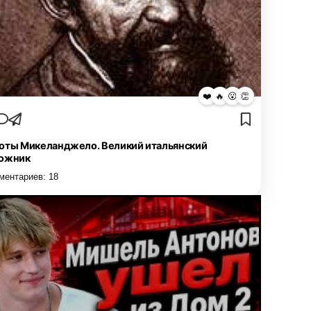
❤️
🔥
😮
👏
оты Микеланджело. Великий итальянский
ожник
ментариев:
18