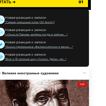
ИТАТЬ ➔
01
Новая реакция к записи
👍
"Самые смешные коты (20 фото)"
Новая реакция к записи
👍
"«Окно в Париж» актёры тогда и сейчас ..."
Новая реакция к записи
❤️
"Анонс преемника «Великолепного века»:..."
Новая реакция к записи
😂
"Все о 13 сезоне шоу «Голос. Дети»: пр..."
Великие иностранные художники
TOP