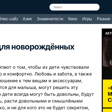
Плюс-сайз
Азия
Знаменитости
Кино
Игры
Разное
АКТ
для новорождённых
тают о том, чтобы их дети чувствовали
о и комфортно. Любовь и забота, а также
ношение к тем вещам и аксессуарам,
«
тся для малыша, могут решить эту
М
о дети всегда могут быть довольны, будут
С
ть, расти довольными и смышлёными
, и ни для кого это не будет секретом,