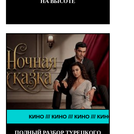
НА ВЫСОТЕ
ДЕВУШКИ ЗНАМЕНИТОСТИ /// WORLD GIRLS /// ДЕ
КИНО /// КИНО /// КИНО /// КИНО ///
ПОЛНЫЙ РАЗБОР ТУРЕЦКОГО