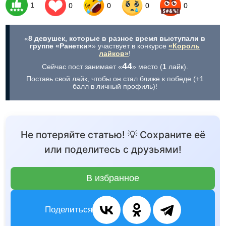
1
0
0
0
0
«
8 девушек, которые в разное время выступали в
группе «Ранетки»
» участвует в конкурсе
«Король
лайков»
!
44
Сейчас пост занимает «
» место (
1
лайк).
Поставь свой лайк, чтобы он стал ближе к победе (+1
балл в личный профиль)!
Не потеряйте статью! 💡 Сохраните её
или поделитесь с друзьями!
В избранное
Поделиться