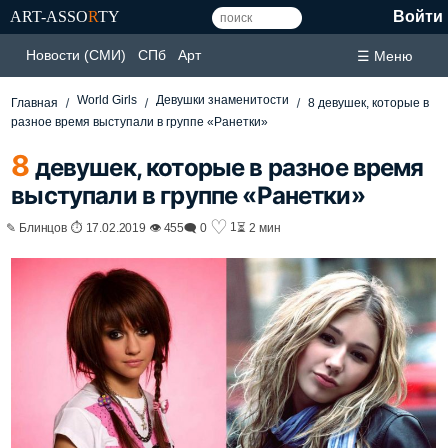
ART-ASSO
R
TY
Войти
Новости (СМИ)
СПб
Арт
☰ Меню
World Girls
Девушки знаменитости
Главная
8 девушек, которые в
разное время выступали в группе «Ранетки»
8
девушек, которые в разное время
выступали в группе «Ранетки»
♡
1
✎ Блинцов ⏱ 17.02.2019 👁 455
🗨 0
⏳ 2 мин