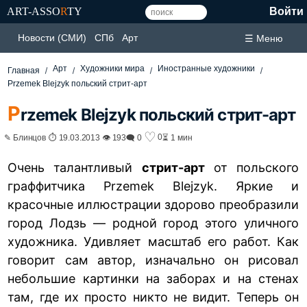
ART-ASSO
R
TY
Войти
Новости (СМИ)
СПб
Арт
☰ Меню
Арт
Художники мира
Иностранные художники
Главная
Przemek Blejzyk польский стрит-арт
P
rzemek Blejzyk польский стрит-арт
♡
0
✎ Блинцов ⏱ 19.03.2013 👁 193
🗨 0
⏳ 1 мин
Очень талантливый
стрит-арт
от польского
граффитчика Przemek Blejzyk. Яркие и
красочные иллюстрации здорово преобразили
город Лодзь — родной город этого уличного
художника. Удивляет масштаб его работ. Как
говорит сам автор, изначально он рисовал
небольшие картинки на заборах и на стенах
там, где их просто никто не видит. Теперь он