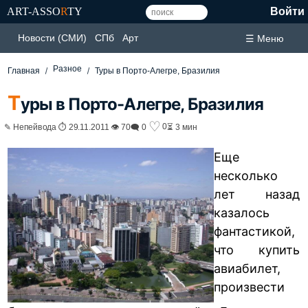
ART-ASSO
R
TY
Войти
Новости (СМИ)
СПб
Арт
☰ Меню
Разное
Главная
Туры в Порто-Алегре, Бразилия
Т
уры в Порто-Алегре, Бразилия
♡
0
✎ Непейвода ⏱ 29.11.2011 👁 70
🗨 0
⏳ 3 мин
Еще
несколько
лет назад
казалось
фантастикой,
что купить
авиабилет,
произвести