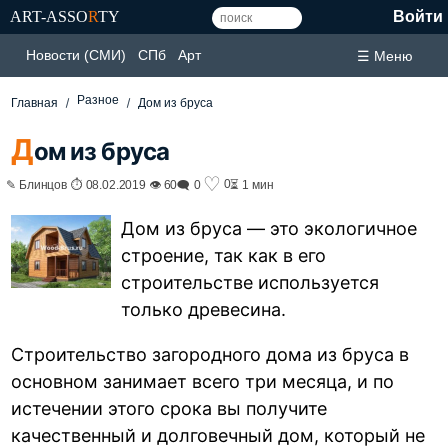
ART-ASSO
R
TY
Войти
Новости (СМИ)
СПб
Арт
☰ Меню
Разное
Главная
Дом из бруса
Д
ом из бруса
♡
0
✎ Блинцов ⏱ 08.02.2019 👁 60
🗨 0
⏳ 1 мин
Дом из бруса — это экологичное
строение, так как в его
строительстве используется
только древесина.
Строительство загородного дома из бруса в
основном занимает всего три месяца, и по
истечении этого срока вы получите
качественный и долговечный дом, который не