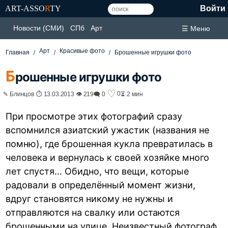
ART-ASSO
R
TY
Войти
Новости (СМИ)
СПб
Арт
☰ Меню
Арт
Красивые фото
Главная
Брошенные игрушки фото
Б
рошенные игрушки фото
♡
0
✎ Блинцов ⏱ 13.03.2013 👁 219
🗨 0
⏳ 2 мин
При просмотре этих фотографий сразу
вспомнился азиатский ужастик (названия не
помню), где брошенная кукла превратилась в
человека и вернулась к своей хозяйке много
лет спустя… Обидно, что вещи, которые
радовали в определённый момент жизни,
вдруг становятся никому не нужны и
отправляются на свалку или остаются
брошенными на улице. Неизвестный фотограф