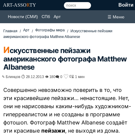
ART-ASSO
R
TY
Войти
Новости (СМИ)
СПб
Арт
☰ Меню
Арт
Фотографы мира
Главная
Искусственные пейзажи
американского фотографа Matthew Albanese
И
скусственные пейзажи
американского фотографа Matthew
Albanese
♡
0
✎ Блинцов ⏱ 28.12.2013 👁 180
🗨 0
⏳ 1 мин
Совершенно невозможно поверить в то, что
эти красивейшие пейзажи… ненастоящие. Нет,
они не нарисованы каким-нибудь художником-
гиперреалистом и не созданы в программе
фотошоп. Фотограф Matthew Albanese создаёт
эти красивые
пейзажи
, не выходя из дома.