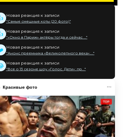
Новая реакция к записи
👍
"Самые смешные коты (20 фото)"
Новая реакция к записи
👍
"«Окно в Париж» актёры тогда и сейчас ..."
Новая реакция к записи
❤️
"Анонс преемника «Великолепного века»:..."
Новая реакция к записи
😂
"Все о 13 сезоне шоу «Голос. Дети»: пр..."
Красивые фото
TOP