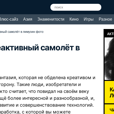
Плюс-сайз
Азия
Знаменитости
Кино
Игры
Разное
вный самолёт в лимузин фото
АКТ
активный самолёт в
нтазия, которая не обделена креативом и
орону. Такие люди, изобретатели и
К
кто считает, что повидал на своём веку
Л
щё более интересной и разнообразной, и,
азвитие и совершенствование технологий.
Ч
зработка, с которой вы можете