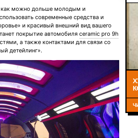
я как можно дольше молодым и
использовать современные средства и
оровье» и красивый внешний вид вашего
станет покрытие автомобиля
ceramic pro 9h
стями, а также контактами для связи со
ный детейлинг».
Х
К
Ч