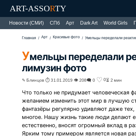
ART-ASSO
R
TY
Новости (СМИ)
СПб
Арт
Dark Art
World Girls
Арт
Красивые фото
Главная
Умельцы переделали реакти
У
мельцы переделали ре
лимузин фото
♡
0
✎ Блинцов ⏱ 31.01.2019 👁 208
🗨 0
⏳ 2 мин
Что только не придумает человеческая фа
желанием изменить этот мир в лучшую ст
фантазёры регулярно удивляют даже тех, 
многое. Нашу жизнь такие люди делают е
естественно, вносят огромный вклад в р
Ярким тому примером является новая ра