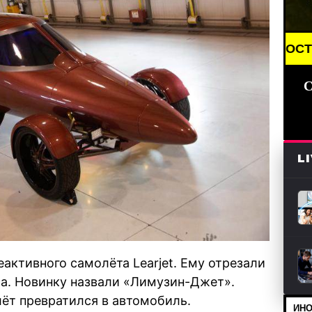
BREAKING NEWS /// НОВОСТИ (СМИ) /// СВЕЖИЕ 
С
L
активного самолёта Learjet. Ему отрезали
а. Новинку назвали «Лимузин-Джет».
лёт превратился в автомобиль.
ИНО