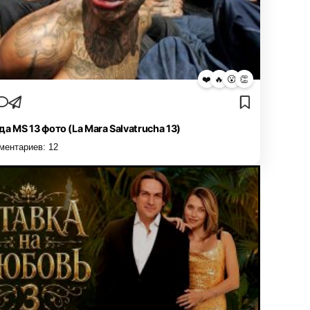
❤️
🔥
😮
👏
да MS 13 фото (La Mara Salvatrucha 13)
ментариев:
12