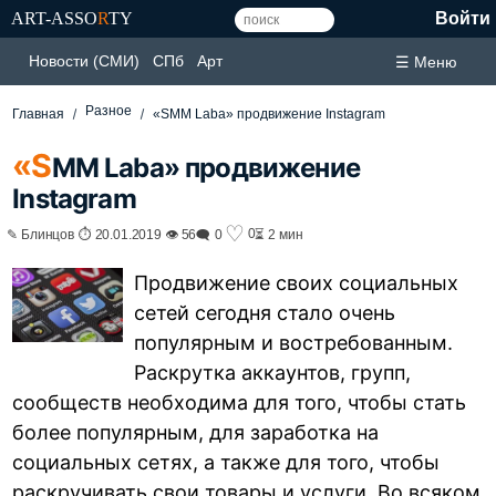
ART-ASSO
R
TY
Войти
Новости (СМИ)
СПб
Арт
☰ Меню
Разное
Главная
«SMM Laba» продвижение Instagram
«S
MM Laba» продвижение
Instagram
♡
0
✎ Блинцов ⏱ 20.01.2019 👁 56
🗨 0
⏳ 2 мин
Продвижение своих социальных
сетей сегодня стало очень
популярным и востребованным.
Раскрутка аккаунтов, групп,
сообществ необходима для того, чтобы стать
более популярным, для заработка на
социальных сетях, а также для того, чтобы
раскручивать свои товары и услуги. Во всяком