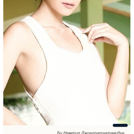
Би Намтип Джонгратчатавибун