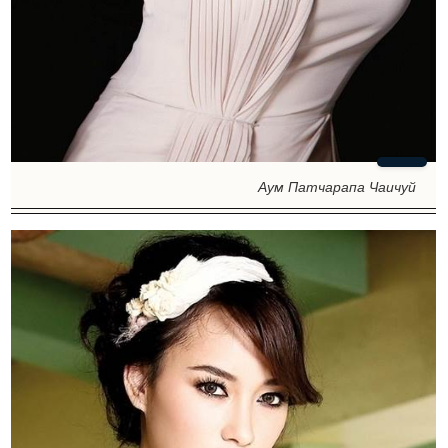
Аум Патчарапа Чаичуй