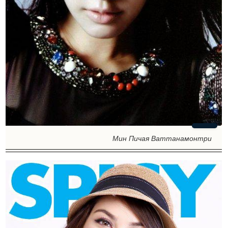
Мин Пичая Ваттанамонтри