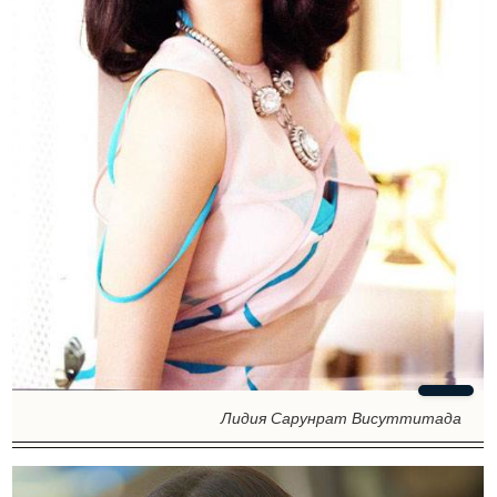
Лидия Сарунрат Висуттитада