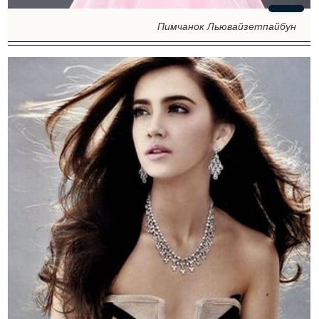
Пимчанок Льювайзетпайбун