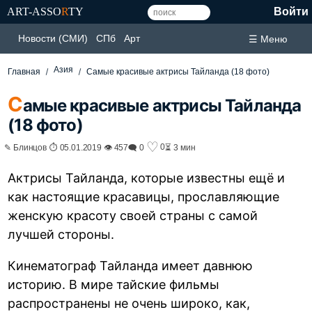
ART-ASSO
R
TY
Войти
Новости (СМИ)
СПб
Арт
☰ Меню
Азия
Главная
Самые красивые актрисы Тайланда (18 фото)
С
амые красивые актрисы Тайланда
(18 фото)
♡
0
✎ Блинцов ⏱ 05.01.2019 👁 457
🗨 0
⏳ 3 мин
Актрисы Тайланда, которые известны ещё и
как настоящие красавицы, прославляющие
женскую красоту своей страны с самой
лучшей стороны.
Кинематограф Тайланда имеет давнюю
историю. В мире тайские фильмы
распространены не очень широко, как,