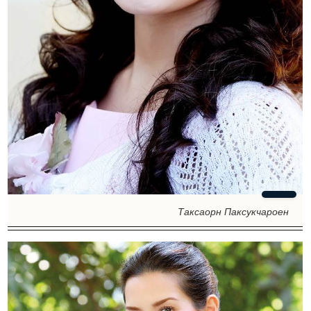
Таксаорн Паксукчароен