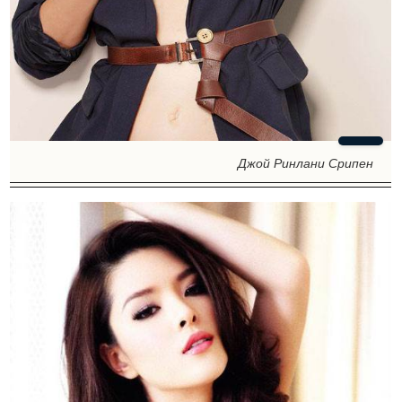
Джой Ринлани Срипен