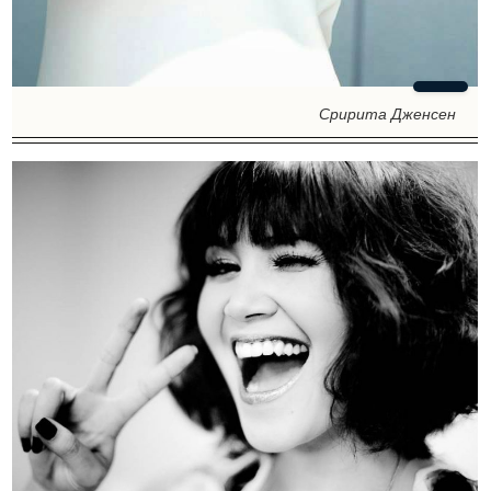
Сририта Дженсен