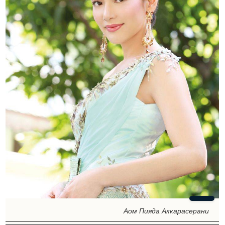
Аом Пияда Аккарасерани