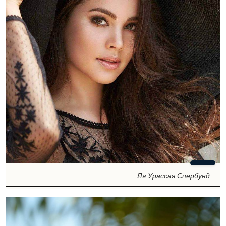
Яя Урассая Спербунд