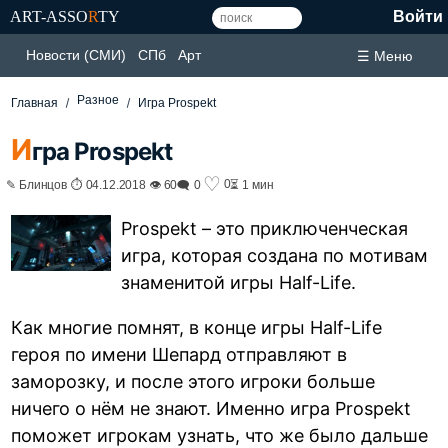
ART-ASSO
R
TY
Войти
Новости (СМИ)
СПб
Арт
☰ Меню
Разное
Главная
Игра Prospekt
И
гра Prospekt
♡
0
✎ Блинцов ⏱ 04.12.2018 👁 60
🗨 0
⏳ 1 мин
Prospekt – это приключенческая
игра, которая создана по мотивам
знаменитой игры Half-Life.
Как многие помнят, в конце игры Half-Life
героя по имени Шепард отправляют в
заморозку, и после этого игроки больше
ничего о нём не знают. Именно игра Prospekt
поможет игрокам узнать, что же было дальше