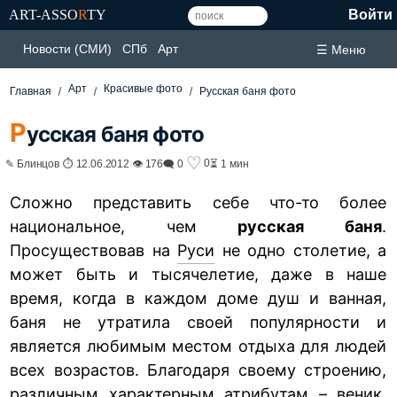
ART-ASSO
R
TY
Войти
Новости (СМИ)
СПб
Арт
☰ Меню
Арт
Красивые фото
Главная
Русская баня фото
Р
усская баня фото
♡
0
✎ Блинцов ⏱ 12.06.2012 👁 176
🗨 0
⏳ 1 мин
Сложно представить себе что-то более
национальное, чем
русская баня
.
Просуществовав на
Руси
не одно столетие, а
может быть и тысячелетие, даже в наше
время, когда в каждом доме душ и ванная,
баня не утратила своей популярности и
является любимым местом отдыха для людей
всех возрастов. Благодаря своему строению,
различным характерным атрибутам – веник,