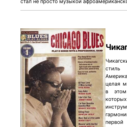
стал не просто музыкой афроамериканско
Чика
Чикагск
стиль 
Америка
целая м
в этом
которы
инстру
гармон
первой