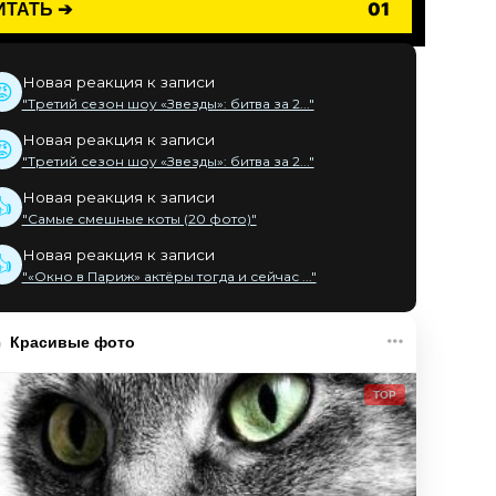
ИТАТЬ ➔
01
Новая реакция к записи
😡
"Третий сезон шоу «Звезды»: битва за 2..."
Новая реакция к записи
😡
"Третий сезон шоу «Звезды»: битва за 2..."
Новая реакция к записи
👍
"Самые смешные коты (20 фото)"
Новая реакция к записи
👍
"«Окно в Париж» актёры тогда и сейчас ..."
Красивые фото
TOP