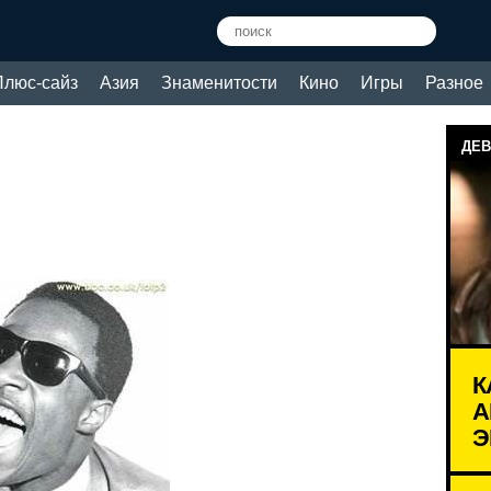
Плюс-сайз
Азия
Знаменитости
Кино
Игры
Разное
ДЕВ
К
А
Э