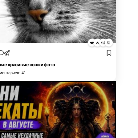
❤️
🔥
😮
👏
ые красивые кошки фото
ментариев:
41