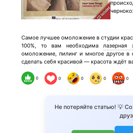
происхо
черноко
Самое лучшее омоложение в студии красо
100%, то вам необходима
лазерная 
омоложение, пилинг и многое другое в 
сделать себя красивой — красота ждёт ва
0
0
0
0
0
Не потеряйте статью! 💡 С
друз