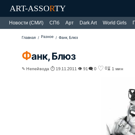
ART-ASSO
R
TY
Новости (СМИ)
СПб
Арт
Dark Art
World Girls
Разное
Главная
Фанк, Блюз
Ф
анк, Блюз
♡
0
✎ Непейвода ⏱ 19.11.2011 👁 91
🗨 0
⏳ 1 мин