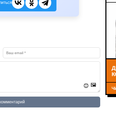
литься
Д
К
🖼️
😊
Ч
 комментарий