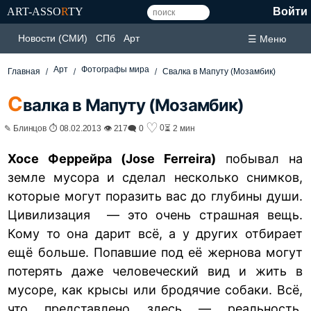
ART-ASSO
R
TY
Войти
Новости (СМИ)
СПб
Арт
☰ Меню
Арт
Фотографы мира
Главная
Свалка в Мапуту (Мозамбик)
С
валка в Мапуту (Мозамбик)
♡
0
✎ Блинцов ⏱ 08.02.2013 👁 217
🗨 0
⏳ 2 мин
Хосе Феррейра (Jose Ferreira)
побывал на
земле мусора и сделал несколько снимков,
которые могут поразить вас до глубины души.
Цивилизация — это очень страшная вещь.
Кому то она дарит всё, а у других отбирает
ещё больше. Попавшие под её жернова могут
потерять даже человеческий вид и жить в
мусоре, как крысы или бродячие собаки. Всё,
что представлено здесь — реальность.