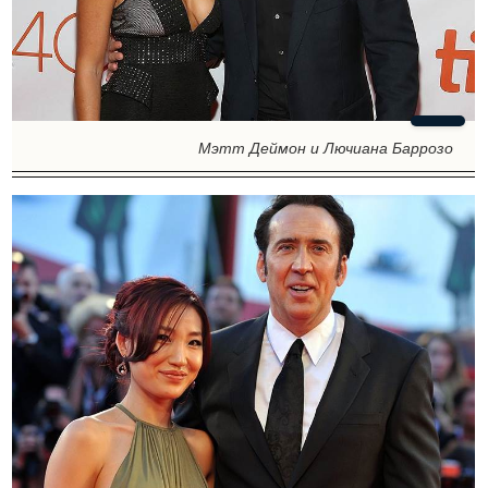
Мэтт Деймон и Лючиана Баррозо