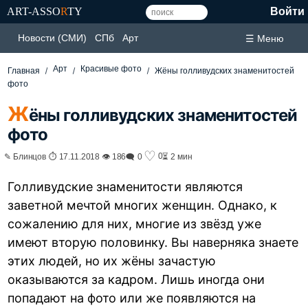
ART-ASSO
R
TY
Войти
Новости (СМИ)
СПб
Арт
☰ Меню
Арт
Красивые фото
Главная
Жёны голливудских знаменитостей
фото
Ж
ёны голливудских знаменитостей
фото
♡
0
✎ Блинцов ⏱ 17.11.2018 👁 186
🗨 0
⏳ 2 мин
Голливудские знаменитости являются
заветной мечтой многих женщин. Однако, к
сожалению для них, многие из звёзд уже
имеют вторую половинку. Вы наверняка знаете
этих людей, но их жёны зачастую
оказываются за кадром. Лишь иногда они
попадают на фото или же появляются на