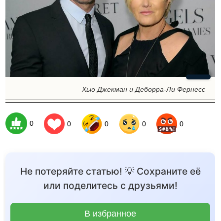
Хью Джекман и Деборра-Ли Фернесс
0
0
0
0
0
Не потеряйте статью! 💡 Сохраните её
или поделитесь с друзьями!
В избранное