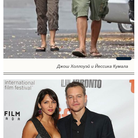
Джош Холлоуэй и Йессика Кумала