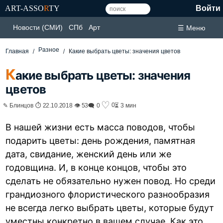
ART-ASSO
R
TY
Войти
Новости (СМИ)
СПб
Арт
☰ Меню
Разное
Главная
Какие выбрать цветы: значения цветов
К
акие выбрать цветы: значения
цветов
♡
0
✎ Блинцов ⏱ 22.10.2018 👁 53
🗨 0
⏳ 3 мин
В нашей жизни есть масса поводов, чтобы
подарить цветы: день рождения, памятная
дата, свидание, женский день или же
годовщина. И, в конце концов, чтобы это
сделать не обязательно нужен повод. Но среди
грандиозного флористического разнообразия
не всегда легко выбрать цветы, которые будут
уместны конкретно в вашем случае. Как это