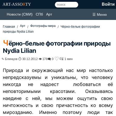
ART-ASSO
R
TY
Войти
Новости (СМИ)
СПб
Арт
☰ Меню
Арт
Фотографы мира
Главная
Чёрно-белые фотографии
природы Nydia Lilian
Ч
ёрно-белые фотографии природы
Nydia Lilian
♡
0
✎ Блинцов ⏱ 30.12.2012 👁 178
🗨 0
⏳ 1 мин
Природа и окружающий нас мир настолько
непредсказуемы и уникальны, что человеку
никогда не надоест любоваться её
неповторимыми красотами. Оказываясь
наедине с ней, мы можем ощутить свою
ничтожность и свою причастность ко всему
мирозданию. Именно поэтому люди так